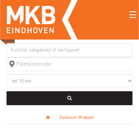
☰
Zuidoost-Brabant