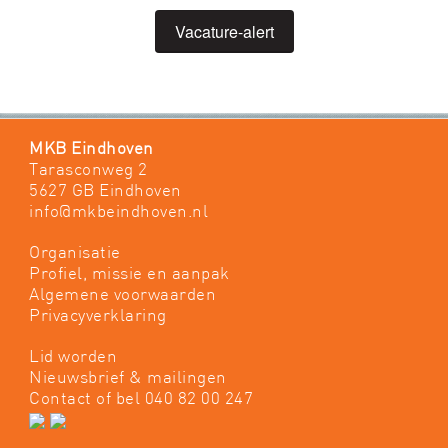
Vacature-alert
MKB Eindhoven
Tarasconweg 2
5627 GB Eindhoven
info@mkbeindhoven.nl
Organisatie
Profiel, missie en aanpak
Algemene voorwaarden
Privacyverklaring
Lid worden
Nieuwsbrief & mailingen
Contact
of bel 040 82 00 247