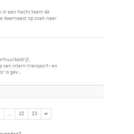
e in een hecht team de
je daarnaast op zoek naar
rhuurbedrijf,
p van intern transport- en
 is gev...
...
8
22
23
»