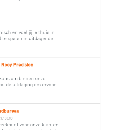
sch en voel jij je thuis in
l te spelen in uitdagende
 Rooy Precision
e kans om binnen onze
 jou de uitdaging om ervoor
endbureau
€3.100,00
preekpunt voor onze klanten