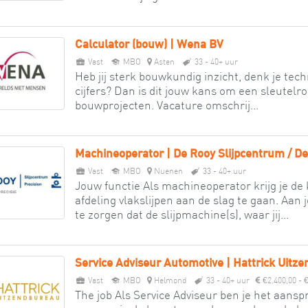
Calculator (bouw) | Wena BV
Vast
MBO
Asten
33 - 40+ uur
Heb jij sterk bouwkundig inzicht, denk je techni
cijfers? Dan is dit jouw kans om een sleutelro
bouwprojecten. Vacature omschrij...
Machineoperator | De Rooy Slijpcentrum / De
Vast
MBO
Nuenen
33 - 40+ uur
Jouw functie Als machineoperator krijg je d
afdeling vlakslijpen aan de slag te gaan. Aan
te zorgen dat de slijpmachine(s), waar jij...
Service Adviseur Automotive | Hattrick Uitz
Vast
MBO
Helmond
33 - 40+ uur
€2.400,00 - 
The job Als Service Adviseur ben je het aans