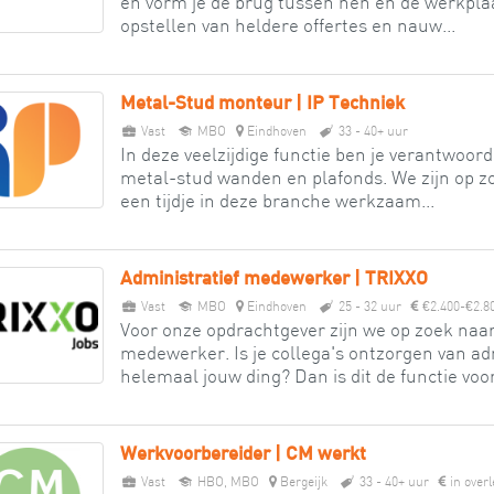
en vorm je de brug tussen hen en de werkpla
opstellen van heldere offertes en nauw...
Metal-Stud monteur | IP Techniek
Vast
MBO
Eindhoven
33 - 40+ uur
In deze veelzijdige functie ben je verantwoor
metal-stud wanden en plafonds. We zijn op z
een tijdje in deze branche werkzaam...
Administratief medewerker | TRIXXO
Vast
MBO
Eindhoven
25 - 32 uur
€2.400-€2.8
Voor onze opdrachtgever zijn we op zoek naar
medewerker. Is je collega's ontzorgen van ad
helemaal jouw ding? Dan is dit de functie voor 
Werkvoorbereider | CM werkt
Vast
HBO, MBO
Bergeijk
33 - 40+ uur
in overl