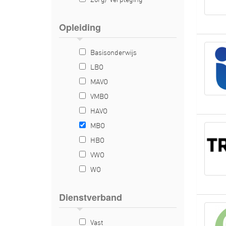
Zorg/ Verpleging
Opleiding
Basisonderwijs
LBO
MAVO
VMBO
HAVO
MBO
HBO
VWO
WO
Dienstverband
Vast