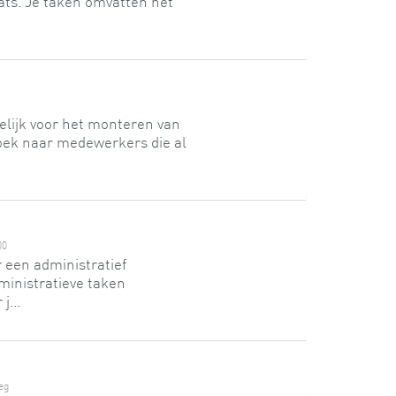
ats. Je taken omvatten het
delijk voor het monteren van
oek naar medewerkers die al
00
 een administratief
ministratieve taken
j...
eg