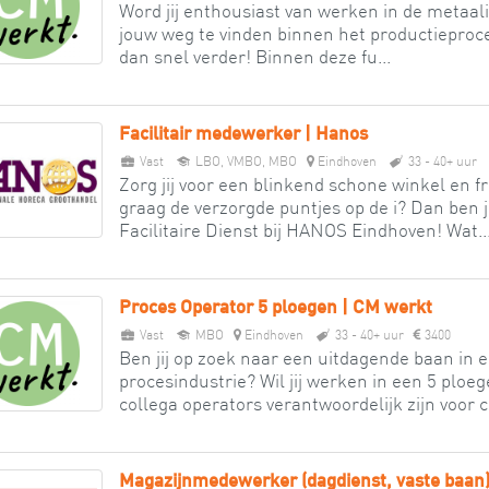
Word jij enthousiast van werken in de metaalin
jouw weg te vinden binnen het productieproce
dan snel verder! Binnen deze fu...
Facilitair medewerker | Hanos
Vast
LBO, VMBO, MBO
Eindhoven
33 - 40+ uur
Zorg jij voor een blinkend schone winkel en fr
graag de verzorgde puntjes op de i? Dan ben 
Facilitaire Dienst bij HANOS Eindhoven! Wat..
Proces Operator 5 ploegen | CM werkt
Vast
MBO
Eindhoven
33 - 40+ uur
3400
Ben jij op zoek naar een uitdagende baan in
procesindustrie? Wil jij werken in een 5 plo
collega operators verantwoordelijk zijn voor c
Magazijnmedewerker (dagdienst, vaste baan)