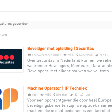
catures gevonden
atures
Beveiliger met opleiding | Securitas
Leerwerkbanen (BBL)
MBO
Nederland
N.o.t.k.
Over Securitas In Nederland kunnen we rek
waaronder Beveiligers, Monteurs, Data-anali
Developers. Met elkaar bouwen we vol trots...
Machine Operator | IP Techniek
Vast
MBO
Oirschot
33 - 40+ uur
Voor een opdrachtgever die door heel Europa a
beveiligingsbehoeften zijn we op zoek naar 
machine die je gaat bedienen is een lasrobot. 