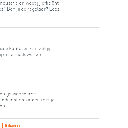
dustrie en weet jij efficiënt
s? Ben jij dé regelaar? Lees
isse kantoren? En zet jij
jij onze medewerker
.
 een geavanceerde
egendienst en samen met je
on...
 | Adecco