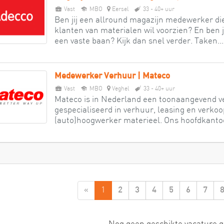
Vast
MBO
Eersel
33 - 40+ uur
Ben jij een allround magazijn medewerker di
klanten van materialen wil voorzien? En ben 
een vaste baan? Kijk dan snel verder. Taken...
Medewerker Verhuur | Mateco
Vast
MBO
Veghel
33 - 40+ uur
Mateco is in Nederland een toonaangevend ve
gespecialiseerd in verhuur, leasing en verkoo
(auto)hoogwerker materieel. Ons hoofdkantoor
«
1
2
3
4
5
6
7