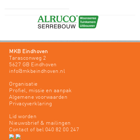
MKB Eindhoven
Tarasconweg 2
5627 GB Eindhoven
info@mkbeindhoven.nl
Organisatie
Profiel, missie en aanpak
Algemene voorwaarden
Privacyverklaring
Lid worden
Nieuwsbrief & mailingen
Contact
of bel 040 82 00 247