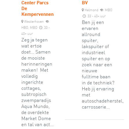
Center Parcs
BV
De
Helmond
MBO
Kempervennen
33 - 40+ uur
Westerhoven
Ben jij een
HBO, MBO
33 -
ervaren
40+ uur
allround
Zeg ja tegen
spuiter,
wat ertoe
lakspuiter of
doet... Samen
industrieel
de mooiste
spuiter en op
herinneringen
zoek naar een
maken! Met
nieuwe
volledig
fulltime baan
ingerichte
in de techniek?
cottages,
Heb jij ervaring
subtropisch
met
zwemparadijs
autoschadeherstel,
Aqua Mundo,
carrosserie...
de overdekte
Market Dome
en tal van act...