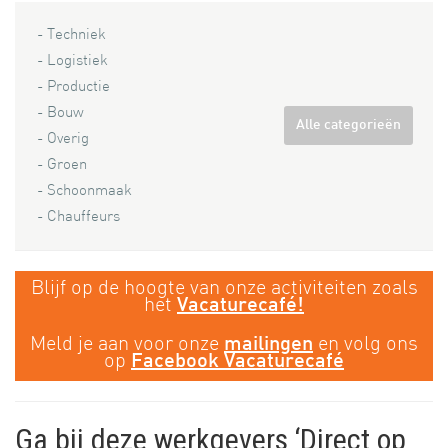
- Techniek
- Logistiek
- Productie
- Bouw
Alle categorieën
- Overig
- Groen
- Schoonmaak
- Chauffeurs
Blijf op de hoogte van onze activiteiten zoals
het
Vacaturecafé!
Meld je aan voor onze
en volg ons
mailingen
op
Facebook Vacaturecafé
Ga bij deze werkgevers ‘Direct op