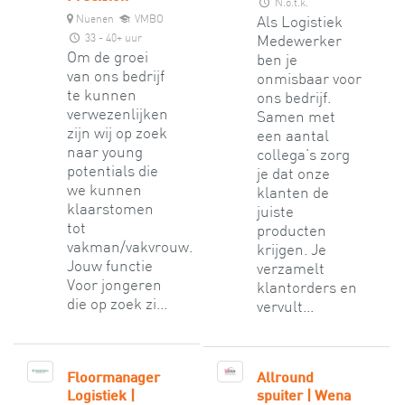
N.o.t.k.
Nuenen
VMBO
Als Logistiek
33 - 40+ uur
Medewerker
Om de groei
ben je
van ons bedrijf
onmisbaar voor
te kunnen
ons bedrijf.
verwezenlijken
Samen met
zijn wij op zoek
een aantal
naar young
collega’s zorg
potentials die
je dat onze
we kunnen
klanten de
klaarstomen
juiste
tot
producten
vakman/vakvrouw.
krijgen. Je
Jouw functie
verzamelt
Voor jongeren
klantorders en
die op zoek zi...
vervult...
Floormanager
Allround
Logistiek |
spuiter | Wena