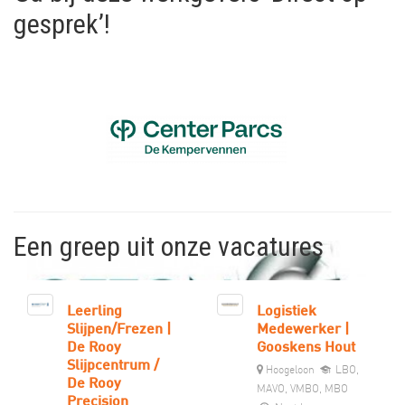
gesprek’!
Een greep uit onze vacatures
Leerling
Logistiek
Slijpen/Frezen |
Medewerker |
De Rooy
Gooskens Hout
Slijpcentrum /
Hoogeloon
LBO,
De Rooy
MAVO, VMBO, MBO
Precision