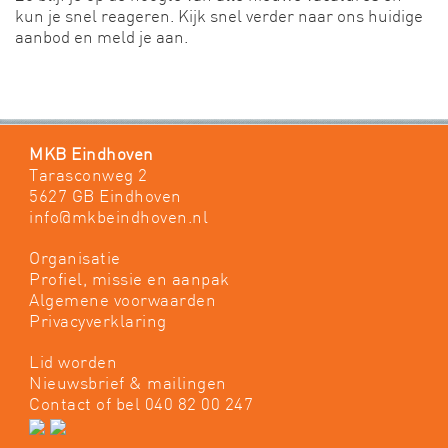
kun je snel reageren. Kijk snel verder naar ons huidige
aanbod en meld je aan.
MKB Eindhoven
Tarasconweg 2
5627 GB Eindhoven
info@mkbeindhoven.nl
Organisatie
Profiel, missie en aanpak
Algemene voorwaarden
Privacyverklaring
Lid worden
Nieuwsbrief & mailingen
Contact
of bel 040 82 00 247