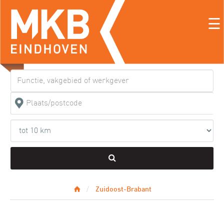
☰
Zuidoost-Brabant