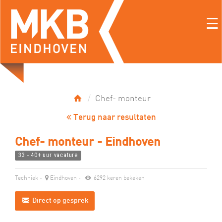
☰
Chef- monteur
Terug naar resultaten
Chef- monteur - Eindhoven
33 - 40+ uur vacature
Techniek
-
Eindhoven
-
6292 keren bekeken
Direct op gesprek