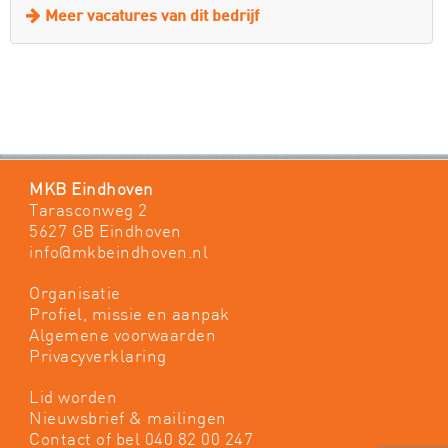
Meer vacatures van dit bedrijf
MKB Eindhoven
Tarasconweg 2
5627 GB Eindhoven
info@mkbeindhoven.nl
Organisatie
Profiel, missie en aanpak
Algemene voorwaarden
Privacyverklaring
Lid worden
Nieuwsbrief & mailingen
Contact
of bel 040 82 00 247