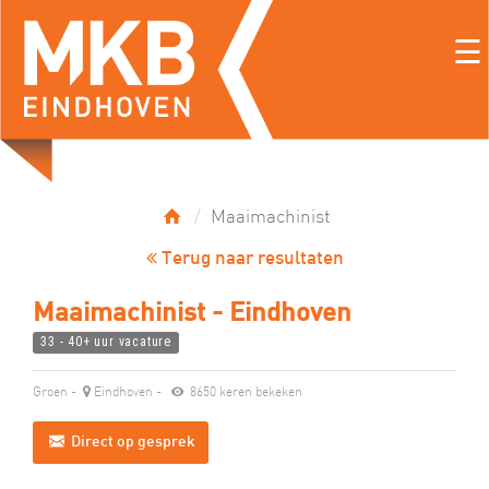
☰
Maaimachinist
Terug naar resultaten
Maaimachinist - Eindhoven
33 - 40+ uur vacature
Groen
-
Eindhoven
-
8650 keren bekeken
Direct op gesprek