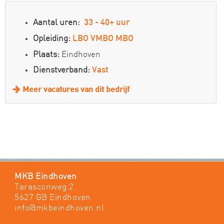
Aantal uren:
33 - 40+ uur
Opleiding:
LBO
VMBO
MBO
Plaats:
Eindhoven
Dienstverband:
Vast
Meer vacatures van dit bedrijf
MKB Eindhoven
Tarasconweg 2
5627 GB Eindhoven
info@mkbeindhoven.nl