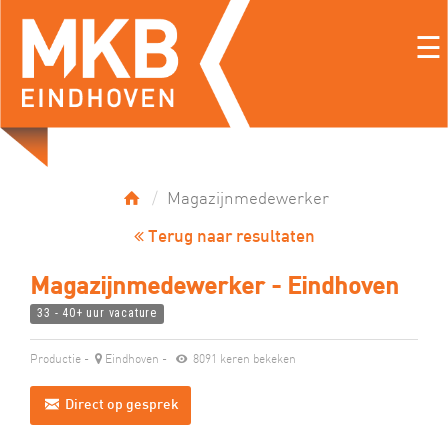
☰
Magazijnmedewerker
Terug naar resultaten
Magazijnmedewerker - Eindhoven
33 - 40+ uur vacature
Productie
-
Eindhoven
-
8091 keren bekeken
Direct op gesprek