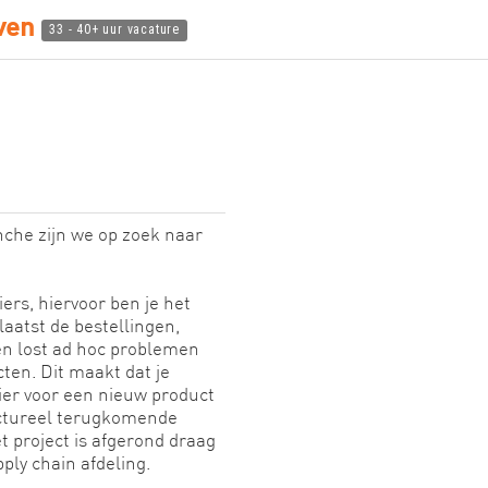
oven
33 - 40+ uur vacature
nche zijn we op zoek naar
iers, hiervoor ben je het
aatst de bestellingen,
 en lost ad hoc problemen
cten. Dit maakt dat je
cier voor een nieuw product
uctureel terugkomende
t project is afgerond draag
ply chain afdeling.