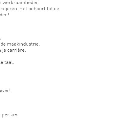
mde werkzaamheden
eageren. Het behoort tot de
iden!
.
n de maakindustrie.
 je carrière.
e taal.
ever!
t per km.