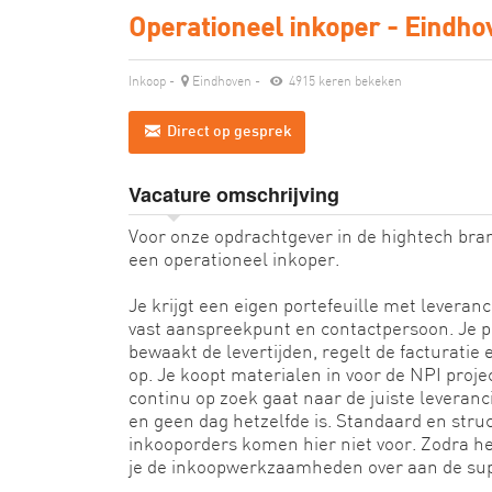
Operationeel inkoper - Eindh
Inkoop
-
Eindhoven
-
4915 keren bekeken
Direct op gesprek
Vacature omschrijving
Voor onze opdrachtgever in de hightech bra
een operationeel inkoper.
Je krijgt een eigen portefeuille met leveranc
vast aanspreekpunt en contactpersoon. Je pl
bewaakt de levertijden, regelt de facturatie
op. Je koopt materialen in voor de NPI proje
continu op zoek gaat naar de juiste leveran
en geen dag hetzelfde is. Standaard en str
inkooporders komen hier niet voor. Zodra he
je de inkoopwerkzaamheden over aan de sup