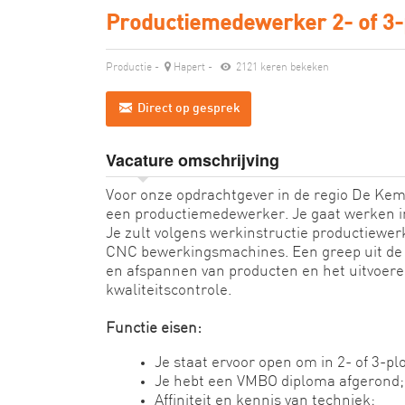
Productiemedewerker 2- of 3-
Productie
-
Hapert
-
2121 keren bekeken
Direct op gesprek
Vacature omschrijving
Voor onze opdrachtgever in de regio De Kem
een productiemedewerker. Je gaat werken in
Je zult volgens werkinstructie productiew
CNC bewerkingsmachines. Een greep uit de
en afspannen van producten en het uitvoer
kwaliteitscontrole.
Functie eisen:
Je staat ervoor open om in 2- of 3-p
Je hebt een VMBO diploma afgerond;
Affiniteit en kennis van techniek;