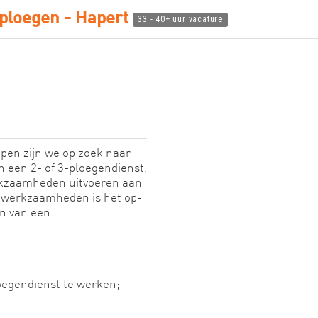
ploegen - Hapert
33 - 40+ uur vacature
pen zijn we op zoek naar
 een 2- of 3-ploegendienst.
erkzaamheden uitvoeren aan
 werkzaamheden is het op-
en van een
loegendienst te werken;