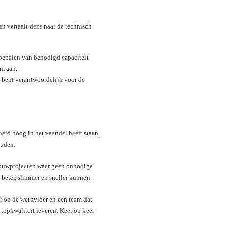
en vertaalt deze naar de technisch
 bepalen van benodigd capaciteit
am aan.
n bent verantwoordelijk voor de
eid hoog in het vaandel heeft staan.
ouden.
ouwprojecten waar geen onnodige
beter, slimmer en sneller kunnen.
er op de werkvloer en een team dat
opkwaliteit leveren. Keer op keer