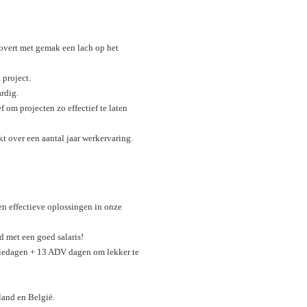
tovert met gemak een lach op het
 project.
rdig.
f om projecten zo effectief te laten
t over een aantal jaar werkervaring.
en effectieve oplossingen in onze
d met een goed salaris!
tiedagen + 13 ADV dagen om lekker te
and en België.