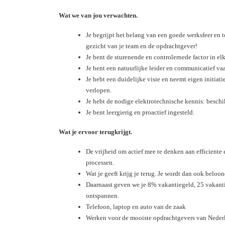
Wat we van jou verwachten.
Je begrijpt het belang van een goede werksfeer en 
gezicht van je team en de opdrachtgever!
Je bent de sturenende en controlernede factor in elk
Je bent een natuurlijke leider en communicatief vaa
Je hebt een duidelijke visie en neemt eigen initiatie
verlopen.
Je hebt de nodige elektrotechnische kennis: beschik
Je bent leergierig en proactief ingesteld.
Wat je ervoor terugkrijgt.
De vrijheid om actief mee te denken aan efficiente 
processen.
Wat je geeft krijg je terug. Je wordt dan ook beloon
Daarnaast geven we je 8% vakantiegeld, 25 vakan
ontspannen.
Telefoon, laptop en auto van de zaak
Werken voor de mooiste opdrachtgevers van Nederl