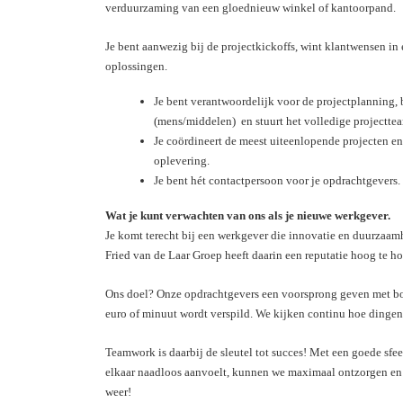
verduurzaming van een gloednieuw winkel of kantoorpand.
Je bent aanwezig bij de projectkickoffs, wint klantwensen in 
oplossingen.
Je bent verantwoordelijk voor de projectplanning,
(mens/middelen) en stuurt het volledige projectte
Je coördineert de meest uiteenlopende projecten e
oplevering.
Je bent hét contactpersoon voor je opdrachtgevers.
Wat je kunt verwachten van ons als je nieuwe werkgever.
Je komt terecht bij een werkgever die innovatie en duurzaamh
Fried van de Laar Groep heeft daarin een reputatie hoog te h
Ons doel? Onze opdrachtgevers een voorsprong geven met b
euro of minuut wordt verspild. We kijken continu hoe dingen 
Teamwork is daarbij de sleutel tot succes! Met een goede sfe
elkaar naadloos aanvoelt, kunnen we maximaal ontzorgen en t
weer!