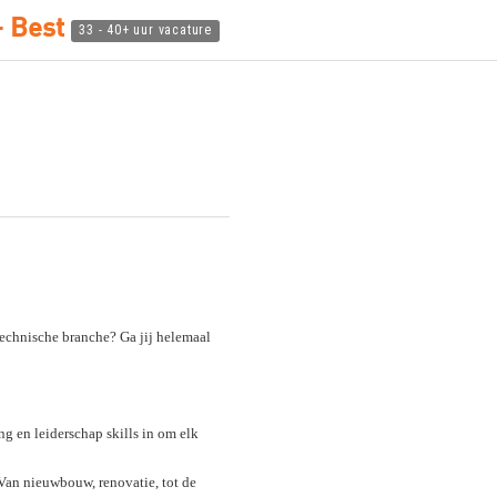
- Best
33 - 40+ uur vacature
otechnische branche? Ga jij helemaal
ing en leiderschap skills in om elk
 Van nieuwbouw, renovatie, tot de