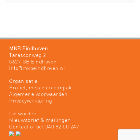
MKB Eindhoven
Tarasconweg 2
5627 GB Eindhoven
info@mkbeindhoven.nl
Organisatie
Profiel, missie en aanpak
Algemene voorwaarden
Privacyverklaring
Lid worden
Nieuwsbrief & mailingen
Contact
of bel 040 82 00 247