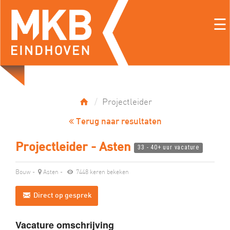
☰
Projectleider
Terug naar resultaten
Projectleider - Asten
33 - 40+ uur vacature
Bouw
-
Asten
-
7448 keren bekeken
Direct op gesprek
Vacature omschrijving