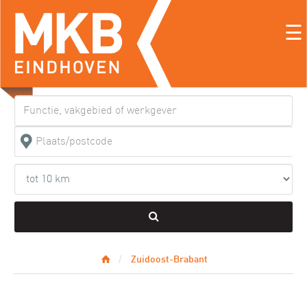
☰
Zuidoost-Brabant