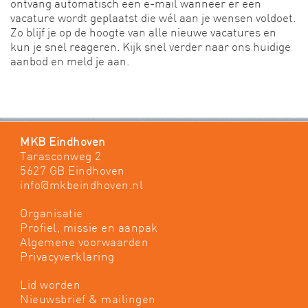
ontvang automatisch een e-mail wanneer er een
vacature wordt geplaatst die wél aan je wensen voldoet.
Zo blijf je op de hoogte van alle nieuwe vacatures en
kun je snel reageren. Kijk snel verder naar ons huidige
aanbod en meld je aan.
MKB Eindhoven
Tarasconweg 2
5627 GB Eindhoven
info@mkbeindhoven.nl
Organisatie
Profiel, missie en aanpak
Algemene voorwaarden
Privacyverklaring
Lid worden
Nieuwsbrief & mailingen