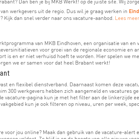
abant? Dan ben je bij MKB Werkt! op de juiste site. Wij zorg
van werkgevers uit de regio. Dus wil je graag werken in
Ein
t? Kijk dan snel verder naar ons vacature-aanbod.
Lees mee
rktprogramma van MKB Eindhoven, een organisatie van en 
kgeversinitiatieven voor groei van de regionale economie e
ort is en er niet verhuisd hoeft te worden. Hier spelen we me
zorgen we er samen voor dat heel Brabant werkt!
bant
vast en flexibel dienstverband. Daarnaast komen deze vacatur
 Ruim 300 werkgevers hebben zich aangemeld en vacatures gep
e vacature-pagina kun je met het filter aan de linkerzijde 
 vakgebied kun je ook filteren op niveau, uren per week, sp
e voor jou online? Maak dan gebruik van de vacature-alert