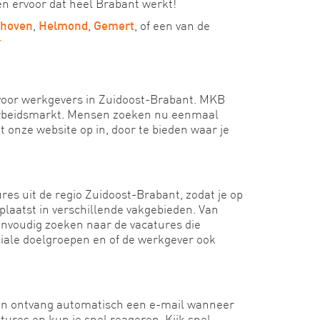
en ervoor dat heel Brabant werkt!
,
,
, of een van de
dhoven
Helmond
Gemert
r
voor werkgevers in Zuidoost-Brabant. MKB
n arbeidsmarkt. Mensen zoeken nu eenmaal
t onze website op in, door te bieden waar je
es uit de regio Zuidoost-Brabant, zodat je op
laatst in verschillende vakgebieden. Van
eenvoudig zoeken naar de vacatures die
eciale doelgroepen en of de werkgever ook
 en ontvang automatisch een e-mail wanneer