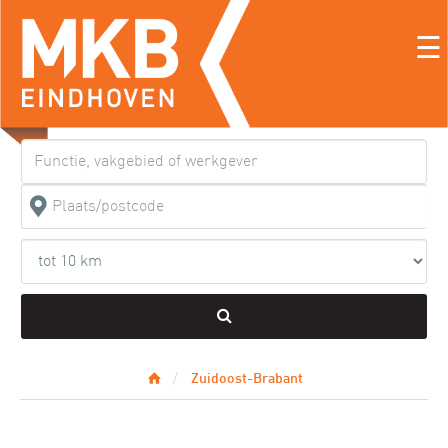
☰
Zuidoost-Brabant