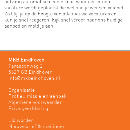
ontvang automatisch een e-mail wanneer er een
vacature wordt geplaatst die wél aan je wensen voldoet.
Zo blijf je op de hoogte van alle nieuwe vacatures en
kun je snel reageren. Kijk snel verder naar ons huidige
aanbod en meld je aan.
MKB Eindhoven
Tarasconweg 2
5627 GB Eindhoven
info@mkbeindhoven.nl
Organisatie
Profiel, missie en aanpak
Algemene voorwaarden
Privacyverklaring
Lid worden
Nieuwsbrief & mailingen