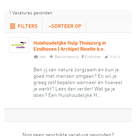
1 Vacatures gevonden
FILTERS
SORTEER OP
Huishoudelijke Hulp Thuiszorg in
Eindhoven | Archipel Rinette b.v.
Vast
Basisonderwijs
Eindhoven
N.o.t.k.
Ben jij van nature zorgzaam en kun je
goed met mensen omgaan? En wil je
graag zelf bepalen wanneer én hoeveel
je werkt? Lees dan verder! Wat ga je
doen? Een Huishoudelijke H...
Nog geen geschikte vacature gevonden?