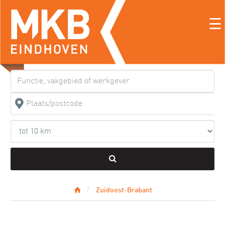
☰
Zuidoost-Brabant