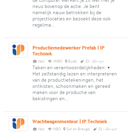
de computer werken, je zit wel met je
neus bovenop de actie. Je bent
namelijk nauw betrokken bij de
projectlocaties en bezoekt deze ook
regelma...
Productiemedewerker Prefab | IP
Techniek
Vast
VMBO
Budel
33 - 40+ uur
Taken en verantwoordelijkheden: •
Het zelfstandig lezen en interpreteren
van de productietekeningen, het
ontkisten, schoonmaken en gereed
maken voor de productie van
bekistingen en...
Vrachtwagenmonteur | IP Techniek
Vast
MBO
Son en Breugel
33 - 40+ uur