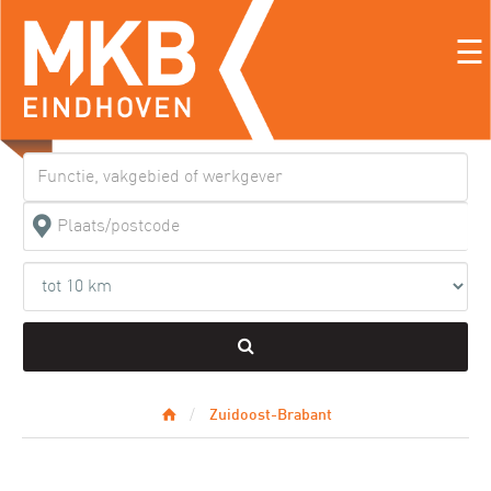
☰
Zuidoost-Brabant