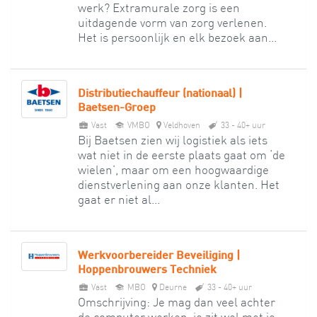
werk? Extramurale zorg is een
uitdagende vorm van zorg verlenen.
Het is persoonlijk en elk bezoek aan...
Distributiechauffeur (nationaal) |
Baetsen-Groep
Vast
VMBO
Veldhoven
33 - 40+ uur
Bij Baetsen zien wij logistiek als iets
wat niet in de eerste plaats gaat om ‘de
wielen’, maar om een hoogwaardige
dienstverlening aan onze klanten. Het
gaat er niet al...
Werkvoorbereider Beveiliging |
Hoppenbrouwers Techniek
Vast
MBO
Deurne
33 - 40+ uur
Omschrijving: Je mag dan veel achter