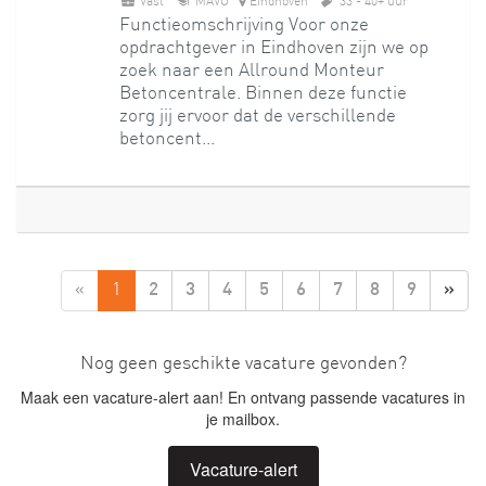
Vast
MAVO
Eindhoven
33 - 40+ uur
Functieomschrijving Voor onze
opdrachtgever in Eindhoven zijn we op
zoek naar een Allround Monteur
Betoncentrale. Binnen deze functie
zorg jij ervoor dat de verschillende
betoncent...
«
1
2
3
4
5
6
7
8
9
»
Nog geen geschikte vacature gevonden?
Maak een vacature-alert aan! En ontvang passende vacatures in
je mailbox.
Vacature-alert