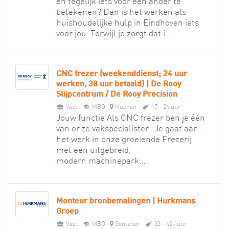
en tegelijk iets voor een ander te
betekenen? Dan is het werken als
huishoudelijke hulp in Eindhoven iets
voor jou. Terwijl je zorgt dat i...
CNC frezer (weekenddienst; 24 uur
werken, 38 uur betaald) | De Rooy
Slijpcentrum / De Rooy Precision
Vast
MBO
Nuenen
17 - 24 uur
Jouw functie Als CNC frezer ben je één
van onze vakspecialisten. Je gaat aan
het werk in onze groeiende Frezerij
met een uitgebreid,
modern machinepark...
Monteur bronbemalingen | Hurkmans
Groep
Vast
MBO
Someren
33 - 40+ uur