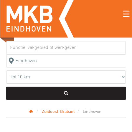
☰
Zuidoost-Brabant
Eindhoven