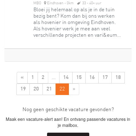
MBO
Eindhoven - 0km
33 - 40+ uur
Bloei jij helemaal op als je in de tuin
bezig bent? Kom dan bij ons werken
als hovenier in omgeving Eindhoven.
Als hovenier werk je mee aan veel
verschillende projecten en vari&eum...
...
«
1
2
14
15
16
17
18
22
»
19
20
21
Nog geen geschikte vacature gevonden?
Maak een vacature-alert aan! En ontvang passende vacatures in
je mailbox.