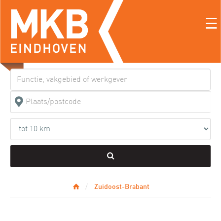
☰
Zuidoost-Brabant