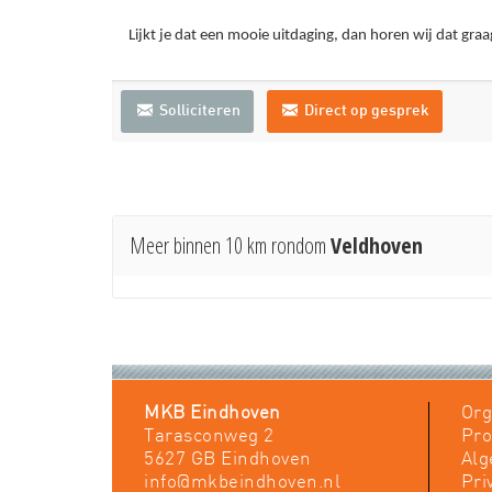
Lijkt je dat een mooie uitdaging, dan horen wij dat graa
Solliciteren
Direct op gesprek
Meer binnen 10 km rondom
Veldhoven
MKB Eindhoven
Org
Tarasconweg 2
Pro
5627 GB Eindhoven
Al
info@mkbeindhoven.nl
Pri