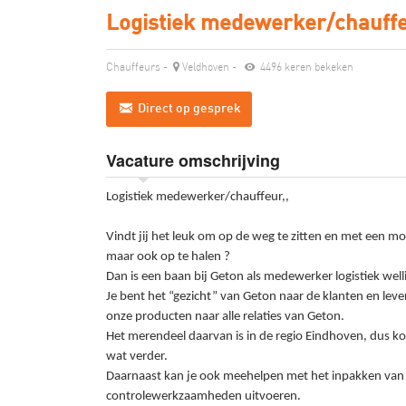
Logistiek medewerker/chauff
Chauffeurs
-
Veldhoven
-
4496 keren bekeken
Direct op gesprek
Vacature omschrijving
Logistiek medewerker/chauffeur,,
Vindt jij het leuk om op de weg te zitten en met een m
maar ook op te halen ?
Dan is een baan bij Geton als medewerker logistiek welli
Je bent het “gezicht” van Geton naar de klanten en leve
onze producten naar alle relaties van Geton.
Het merendeel daarvan is in de regio Eindhoven, dus kor
wat verder.
Daarnaast kan je ook meehelpen met het inpakken van
controlewerkzaamheden uitvoeren.