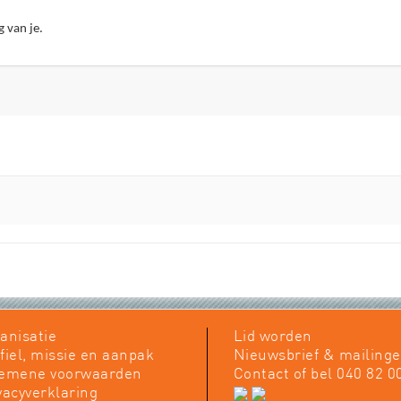
g van je.
anisatie
Lid worden
fiel, missie en aanpak
Nieuwsbrief & mailing
gemene voorwaarden
Contact
of bel 040 82 0
vacyverklaring