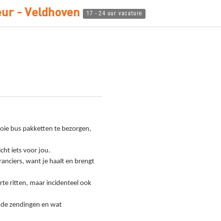
eur - Veldhoven
17 - 24 uur vacature
ooie bus pakketten te bezorgen,
cht iets voor jou.
ranciers, want je haalt en brengt
te ritten, maar incidenteel ook
 de zendingen en wat